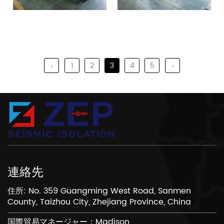
‹
1
2
3
4
5
›
連絡先
住所: No. 359 Guangming West Road, Sanmen
County, Taizhou City, Zhejiang Province, China
国際貿易マネージャー：Madison