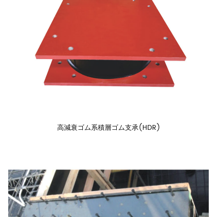
高減衰ゴム系積層ゴム支承(HDR)