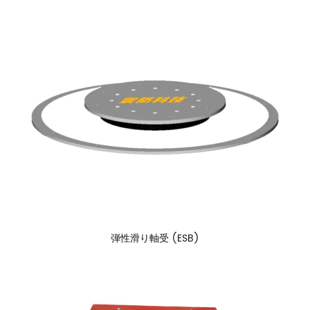
弾性滑り軸受 (ESB)