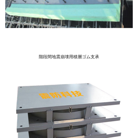
階段間地震崩壊用積層ゴム支承