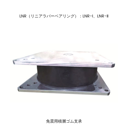
LNR（リニアラバーベアリング）：LNR-Ⅰ、LNR-Ⅱ
免震用積層ゴム支承