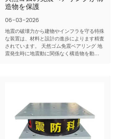
造物を保護
06-03-2026
地震の破壊力から建物やインフラを守る特殊
な装置は、材料と設計の進歩によります精査
されています。 天然ゴム免震ベアリング 地
震発生時に地震動に関係なく構造物を動かす
ことを可能にする技術は、地震被害を軽減す
るための効果的な技術の１つです。 地震活
動が見られる地域では都市人口が増加し、建
築基準法がより高いレベルの保護を必要とす
るように進化するた...