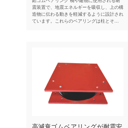
鉛ゴムベアリング 橋や建物に使用される耐
震装置で、地震エネルギーを吸収し、上の構
造物に伝わる動きを軽減するように設計され
ています。これらのベアリングは柱とそれを
支える構造物の間に設置され、地面が揺れて
いるときに制御された動きを可能にする柔軟
なクッションとして機能します。 鉛ゴムベ
アリングの構造は比較的単純ですが、慎重に
設計されています...
高減衰ゴムベアリングが耐震安