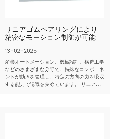
リニアゴムベアリングにより
精密なモーション制御が可能
13-02-2026
産業オートメーション、機械設計、構造工学
などのさまざまな分野で、特殊なコンポーネ
ントが動きを管理し、特定の方向の力を吸収
する能力で認識を集めています。 リニアゴ
ムベアリング 。従来の回転ベアリングとは
異なり、このデバイスは、他の方向への拘束
を提供しながら、単一軸に沿った制御された
直線変位、せん断力、および振動に対応する
ように設計されていま...