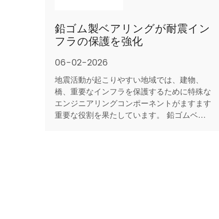
鉛ゴム製ベアリングが耐震イン
フラの保護を強化
06-02-2026
地震活動が起こりやすい地域では、建物、
橋、重要なインフラを保護するために特殊な
エンジニアリングコンポーネントがますます
重要な役割を果たしています。 鉛ゴムベア
リング 。この革新的な免震装置は、地震の
破壊的なエネルギーを吸収して消散し、上の
構造物に伝わる力を大幅に軽減するように設
計されています。鉛ゴム支承の広範な採用と
実証済みの性能は、耐震...