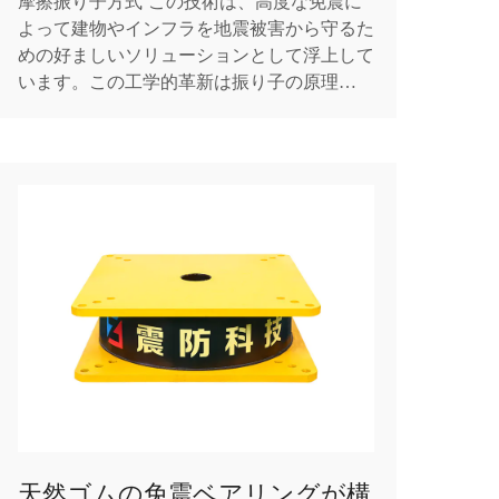
摩擦振り子方式 この技術は、高度な免震に
よって建物やインフラを地震被害から守るた
めの好ましいソリューションとして浮上して
います。この工学的革新は振り子の原理に基
づいて機能し、凹面の滑り面を利用して構造
物の固有周期を長くし、地震力を軽減しま
す。地震動が発生すると、摩擦振り子システ
ムにより、支持された構造物が穏やかに動
き、その下の地面が移動し、...
天然ゴムの免震ベアリングが構