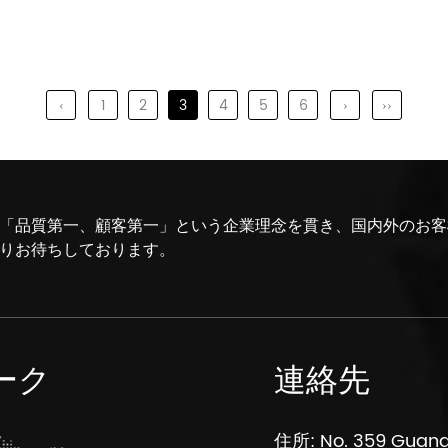
特性により、高減衰ゴムは、特に建物や橋梁
の免震支承、産業用マウ...
‹
1
2
3
4
5
6
›
››
「品質第一、顧客第一」という企業理念を貫き、国内外のお客
りお待ちしております。
ーク
連絡先
住所: No. 359 Guang