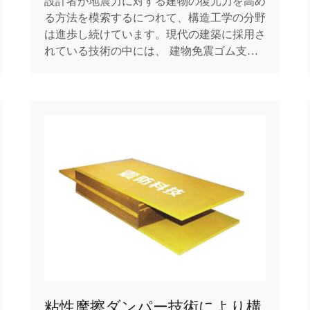
設計者が地震力に対する建物の復元力を高め
る方法を模索するにつれて、構造工学の分野
は進歩し続けています。現代の建築に採用さ
れている技術の中には、 建物免震ゴム支承
、地震時に構造物が地動から独立して動くこ
とを可能にするコンポーネント。建物免震ゴ
ム支承は、地震保護への重要なアプローチを
表し、地面から上の構造物への力の伝達を軽
減する柔軟性の層を...
粘性摩擦ダンパー技術により構