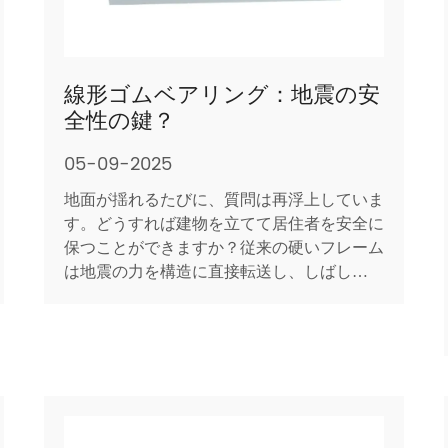
線形ゴムベアリング：地震の安
全性の鍵？
05-09-2025
地面が揺れるたびに、質問は再浮上していま
す。どうすれば建物を立てて居住者を安全に
保つことができますか？従来の硬いフレーム
は地震の力を構造に直接転送し、しばしば壊
滅的な損傷を引き起こします。対照的に、現
代の地震隔離システムは、スーパー構造から
地上動きを切り離すことを目指しています。
これらのシステムのエレガントなものの中に
あります 線形ゴムベアリン...