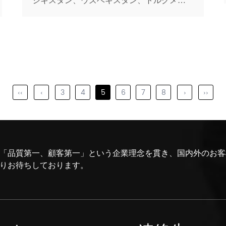
ジキスタン、ウズベキスタン、トルクメニス
タンなどの国々は、頻繁に地震活動を経験し
ています。この地域の都市は、特にアルマテ
ィ、ドゥシャンベ、ビシュケクなどの地震的
に活発なゾーンで拡大および近代化するにつ
れて、高度な地震に耐える建設ソリュ...
‹‹
‹
3
4
5
6
7
8
›
››
「品質第一、顧客第一」という企業理念を貫き、国内外のお客
りお待ちしております。