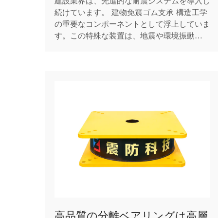
建設業界は、先進的な耐震システムを導入し
続けています。 建物免震ゴム支承 構造工学
の重要なコンポーネントとして浮上していま
す。この特殊な装置は、地震や環境振動など
のさまざまな動的力から構造物を保護する上
で重要な役割を果たします。建物免震ゴム支
承の基本設計には通常、層状のゴムと鋼板が
組み込まれており、これらが連携して垂直方
向の支持と水平方向...
高品質の分離ベアリングは高層