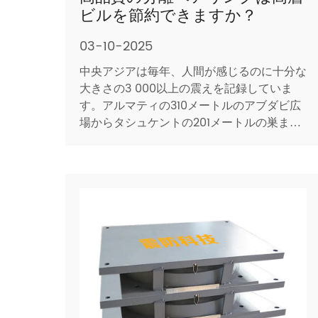
ビルを節約できますか？
03-10-2025
中央アジアは毎年、人間が感じるのに十分な
大きさの3 000以上の震えを記録していま
す。アルマティの310メートルのアブダビ広
場からタシュケントの201メートルの巣ま
で、この地域の新しいスカイラインは、その
下の地球が揺れ続けるのと同じ速さで走って
います。投資家、エンジニア、そして毎日の
アパートの所有者が今尋ねる質問は簡単で
す：can can 高品...