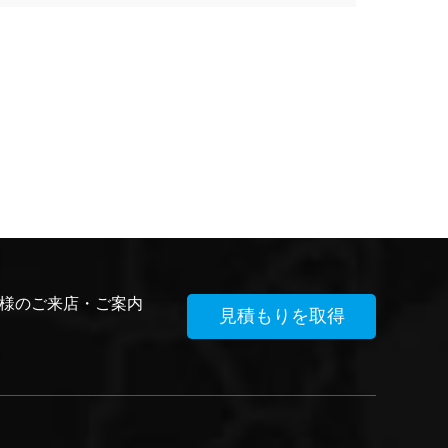
アリング 。この高度なデバイスは、地震イ
ベント中の構造への地上動きの伝達を最小限
に抑えるように設計されており、それにより
潜在的な損傷を大幅に減...
様のご来店・ご案内
見積もりを取得