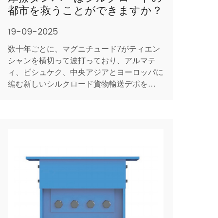
都市を救うことができますか？
19-09-2025
数十年ごとに、マグニチュード7がティエン
シャンを横切って波打っており、アルマテ
ィ、ビシュケク、中央アジアとヨーロッパに
編む新しいシルクロード貨物輸送デポを揺さ
ぶっています。伝統的な地震ブレース（厚い
鋼鉄のシェブロンまたはゴムベースアイソレ
ーター）は、重量とコストを加えています
が、それでもファサードがひび割れ、内容物
が倒れます。より静かな技術、 ...