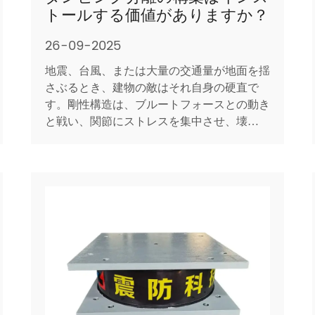
トールする価値がありますか？
26-09-2025
地震、台風、または大量の交通量が地面を揺
さぶるとき、建物の敵はそれ自身の硬直で
す。剛性構造は、ブルートフォースとの動き
と戦い、関節にストレスを集中させ、壊滅的
な故障を危険にさらします。 減衰分離の構
築 - 基本分離ベアリング、粘性ダンパー、
調整された質量ダンパー、およびその他のエ
ネルギー浸透デバイスの傘の用語は、異なる
戦略をオフにします...