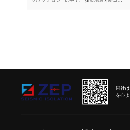
のテクノロジーの中で、 振動地震分離ゴム
ベアリングの構築 効果的で広く使用されて
いるソリューションの1つとして際立ってい
ます。これらの革新的なコンポーネントは、
地面から建物自体への地震力の伝達を減らす
ことにより、構造を保...
同社は
を心よ