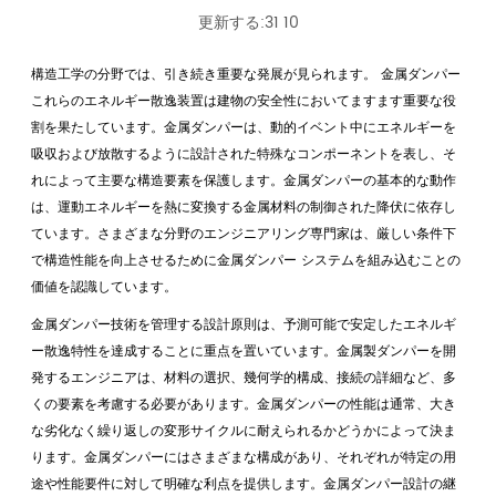
更新する:31 10
構造工学の分野では、引き続き重要な発展が見られます。
金属ダンパー
これらのエネルギー散逸装置は建物の安全性においてますます重要な役
割を果たしています。金属ダンパーは、動的イベント中にエネルギーを
吸収および放散するように設計された特殊なコンポーネントを表し、そ
れによって主要な構造要素を保護します。金属ダンパーの基本的な動作
は、運動エネルギーを熱に変換する金属材料の制御された降伏に依存し
ています。さまざまな分野のエンジニアリング専門家は、厳しい条件下
で構造性能を向上させるために金属ダンパー システムを組み込むことの
価値を認識しています。
金属ダンパー技術を管理する設計原則は、予測可能で安定したエネルギ
ー散逸特性を達成することに重点を置いています。金属製ダンパーを開
発するエンジニアは、材料の選択、幾何学的構成、接続の詳細など、多
くの要素を考慮する必要があります。金属ダンパーの性能は通常、大き
な劣化なく繰り返しの変形サイクルに耐えられるかどうかによって決ま
ります。金属ダンパーにはさまざまな構成があり、それぞれが特定の用
途や性能要件に対して明確な利点を提供します。金属ダンパー設計の継