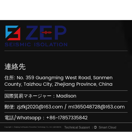
連絡先
住所: No. 359 Guangming West Road, Sanmen
County, Taizhou City, Zhejiang Province, China
国際貿易マネージャー：Madison
郵便:
zjzfkj2020@163.com
/
m1365048728@163.com
電話/Whatsapp：+86-17857335842
Copyright © Zhejiang Earthquake Prevention Technology Co., Ltd. 全著作権所有。