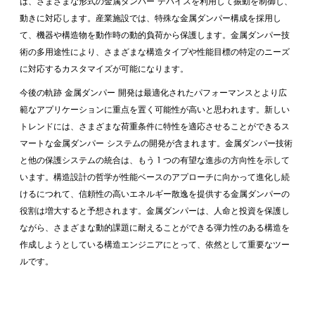
は、さまざまな形式の金属ダンパー デバイスを利用して振動を制御し、
動きに対応します。産業施設では、特殊な金属ダンパー構成を採用し
て、機器や構造物を動作時の動的負荷から保護します。金属ダンパー技
術の多用途性により、さまざまな構造タイプや性能目標の特定のニーズ
に対応するカスタマイズが可能になります。
今後の軌跡
金属ダンパー
開発は最適化されたパフォーマンスとより広
範なアプリケーションに重点を置く可能性が高いと思われます。新しい
トレンドには、さまざまな荷重条件に特性を適応させることができるス
マートな金属ダンパー システムの開発が含まれます。金属ダンパー技術
と他の保護システムの統合は、もう 1 つの有望な進歩の方向性を示して
います。構造設計の哲学が性能ベースのアプローチに向かって進化し続
けるにつれて、信頼性の高いエネルギー散逸を提供する金属ダンパーの
役割は増大すると予想されます。金属ダンパーは、人命と投資を保護し
ながら、さまざまな動的課題に耐えることができる弾力性のある構造を
作成しようとしている構造エンジニアにとって、依然として重要なツー
ルです。