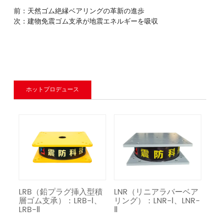
前：
天然ゴム絶縁ベアリングの革新の進歩
次：
建物免震ゴム支承が地震エネルギーを吸収
ホットプロデュース
ー
LRB（鉛プラグ挿入型積
LNR（リニアラバーベア
免
層ゴム支承）：LRB-Ⅰ、
リング）：LNR-Ⅰ、LNR-
LRB-Ⅱ
Ⅱ