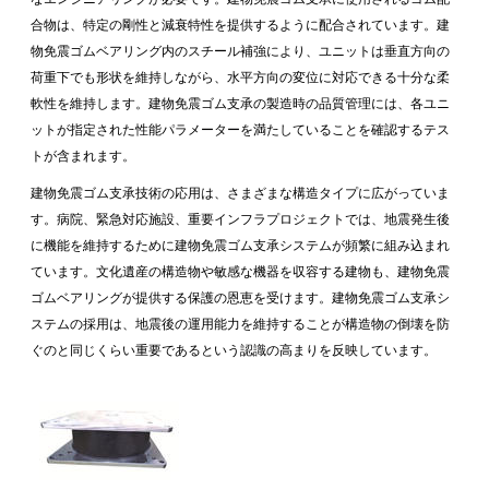
合物は、特定の剛性と減衰特性を提供するように配合されています。建
物免震ゴムベアリング内のスチール補強により、ユニットは垂直方向の
荷重下でも形状を維持しながら、水平方向の変位に対応できる十分な柔
軟性を維持します。建物免震ゴム支承の製造時の品質管理には、各ユニ
ットが指定された性能パラメーターを満たしていることを確認するテス
トが含まれます。
建物免震ゴム支承技術の応用は、さまざまな構造タイプに広がっていま
す。病院、緊急対応施設、重要インフラプロジェクトでは、地震発生後
に機能を維持するために建物免震ゴム支承システムが頻繁に組み込まれ
ています。文化遺産の構造物や敏感な機器を収容する建物も、建物免震
ゴムベアリングが提供する保護の恩恵を受けます。建物免震ゴム支承シ
ステムの採用は、地震後の運用能力を維持することが構造物の倒壊を防
ぐのと同じくらい重要であるという認識の高まりを反映しています。