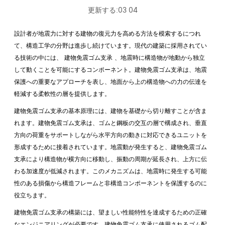
更新する:03 04
設計者が地震力に対する建物の復元力を高める方法を模索するにつれ
て、構造工学の分野は進歩し続けています。現代の建築に採用されてい
る技術の中には、
建物免震ゴム支承
、地震時に構造物が地動から独立
して動くことを可能にするコンポーネント。建物免震ゴム支承は、地震
保護への重要なアプローチを表し、地面から上の構造物への力の伝達を
軽減する柔軟性の層を提供します。
建物免震ゴム支承の基本原理には、建物を基礎から切り離すことが含ま
れます。建物免震ゴム支承は、ゴムと鋼板の交互の層で構成され、垂直
方向の荷重をサポートしながら水平方向の動きに対応できるユニットを
形成するために接着されています。地震動が発生すると、建物免震ゴム
支承により構造物が横方向に移動し、振動の周期が延長され、上方に伝
わる加速度が低減されます。このメカニズムは、地震時に発生する可能
性のある損傷から構造フレームと非構造コンポーネントを保護するのに
役立ちます。
建物免震ゴム支承の構築には、望ましい性能特性を達成するための正確
なエンジニアリングが必要です。建物免震ゴム支承に使用されるゴム配