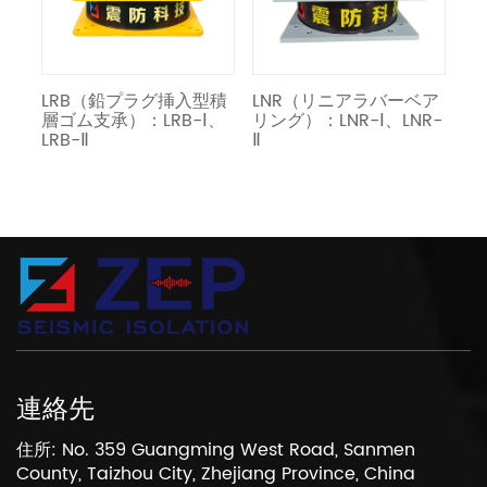
ー
LRB（鉛プラグ挿入型積
LNR（リニアラバーベア
免
層ゴム支承）：LRB-Ⅰ、
リング）：LNR-Ⅰ、LNR-
LRB-Ⅱ
Ⅱ
連絡先
住所: No. 359 Guangming West Road, Sanmen
County, Taizhou City, Zhejiang Province, China