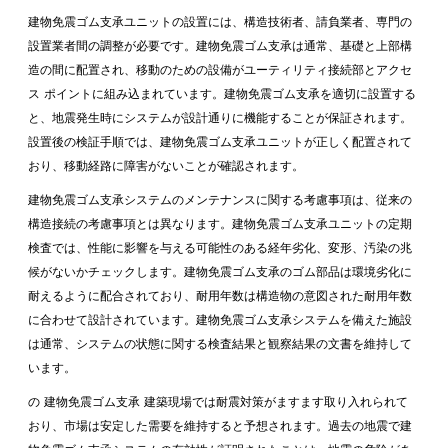
建物免震ゴム支承ユニットの設置には、構造技術者、請負業者、専門の
設置業者間の調整が必要です。建物免震ゴム支承は通常、基礎と上部構
造の間に配置され、移動のための設備がユーティリティ接続部とアクセ
ス ポイントに組み込まれています。建物免震ゴム支承を適切に設置する
と、地震発生時にシステムが設計通りに機能することが保証されます。
設置後の検証手順では、建物免震ゴム支承ユニットが正しく配置されて
おり、移動経路に障害がないことが確認されます。
建物免震ゴム支承システムのメンテナンスに関する考慮事項は、従来の
構造接続の考慮事項とは異なります。建物免震ゴム支承ユニットの定期
検査では、性能に影響を与える可能性のある経年劣化、変形、汚染の兆
候がないかチェックします。建物免震ゴム支承のゴム部品は環境劣化に
耐えるように配合されており、耐用年数は構造物の意図された耐用年数
に合わせて設計されています。建物免震ゴム支承システムを備えた施設
は通常、システムの状態に関する検査結果と観察結果の文書を維持して
います。
の
建物免震ゴム支承
建築現場では耐震対策がますます取り入れられて
おり、市場は安定した需要を維持すると予想されます。過去の地震で建