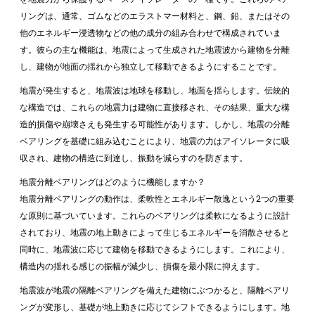
リングは、通常、ゴムなどのエラストマー材料と、鋼、鉛、またはその
他のエネルギー浸透物などの他の成分の組み合わせで構成されていま
す。彼らの主な機能は、地震によって生成された地震波から建物を分離
し、建物が地面の揺れから独立して移動できるようにすることです。
地震が発生すると、地震波は地球を移動し、地面を揺らします。伝統的
な構造では、これらの地震力は建物に直接移され、その結果、重大な構
造的損傷や崩壊さえも発生する可能性があります。しかし、地震の分離
ベアリングを基礎に組み込むことにより、地震の力はアイソレータに吸
収され、建物の構造に到達し、振動を減らすのを防ぎます。
地震分離ベアリングはどのように機能しますか？
地震分離ベアリングの動作は、柔軟性とエネルギー散逸という2つの重要
な原則に基づいています。これらのベアリングは柔軟になるように設計
されており、地震の地上動きによって生じるエネルギーを消散させると
同時に、地震波に応じて建物を移動できるようにします。これにより、
構造内の揺れる感じの振幅が減少し、損傷を最小限に抑えます。
地震波が地震の隔離ベアリングを備えた建物にぶつかると、隔離ベアリ
ングが変形し、基礎が地上動きに応じてシフトできるようにします。地