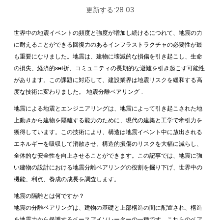
更新する:28 03
世界中の地震イベントの頻度と強度が増加し続けるにつれて、地震の力
に耐えることができる回復力のあるインフラストラクチャの必要性が最
も重要になりました。地震は、建物に壊滅的な損傷を引き起こし、生命
の損失、経済的set折、コミュニティの長期的な避難を引き起こす可能性
があります。この課題に対応して、建設業界は地震リスクを緩和する高
度な技術に変わりました。
地震分離ベアリング
.
地震による地震とエンジニアリングは、地震によって引き起こされた地
上動きから建物を隔離する能力のために、現代の建築と工学で牽引力を
獲得しています。この技術により、構造は地震イベント中に放出される
エネルギーを吸収して消散させ、構造的損傷のリスクを大幅に減らし、
全体的な安全性を向上させることができます。この記事では、地震に強
い建物の設計における地震分離ベアリングの役割を掘り下げ、世界中の
機能、利点、養成の成長を調査します。
地震の隔離とは何ですか？
地震の分離ベアリングは、建物の基礎と上部構造の間に配置され、構造
を地震力から保護するベースアイソレーターの一種です。これらのベア