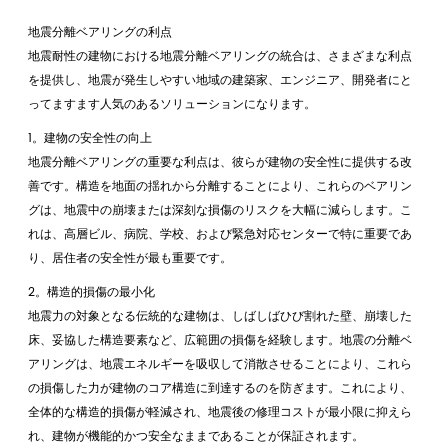
地震分離ベアリングの利点
地震耐性の建物における地震分離ベアリングの統合は、さまざまな利点
を提供し、地震が発生しやすい地域の建築家、エンジニア、開発者にと
ってますます人気のあるソリューションになります。
1。建物の安全性の向上
地震分離ベアリングの重要な利点は、彼らが建物の安全性に提供する改
善です。構造を地面の揺れから分離することにより、これらのベアリン
グは、地震中の崩壊または深刻な損傷のリスクを大幅に減らします。こ
れは、高層ビル、病院、学校、および緊急対応センターで特に重要であ
り、居住者の安全性が最も重要です。
2。構造的損傷の最小化
地震力の対象となる伝統的な建物は、しばしばひび割れた壁、崩壊した
床、妥協した構造要素など、広範囲の損傷を経験します。地震の分離ベ
アリングは、地震エネルギーを吸収して消散させることにより、これら
の損傷した力が建物のコア構造に到達するのを防ぎます。これにより、
全体的な構造的損傷が軽減され、地震後の修理コストが最小限に抑えら
れ、建物が機能的かつ安全なままであることが保証されます。