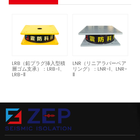
ー
LRB（鉛プラグ挿入型積
LNR（リニアラバーベア
免
層ゴム支承）：LRB-Ⅰ、
リング）：LNR-Ⅰ、LNR-
LRB-Ⅱ
Ⅱ