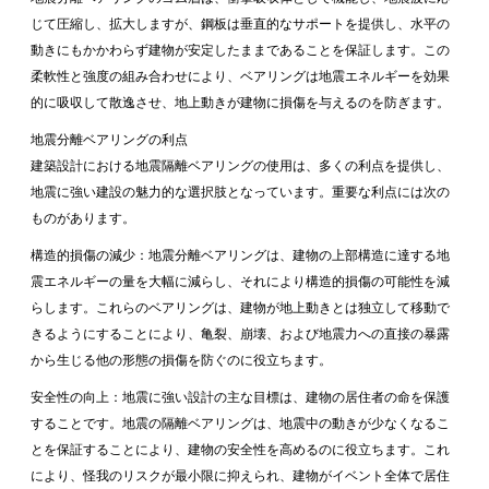
じて圧縮し、拡大しますが、鋼板は垂直的なサポートを提供し、水平の
動きにもかかわらず建物が安定したままであることを保証します。この
柔軟性と強度の組み合わせにより、ベアリングは地震エネルギーを効果
的に吸収して散逸させ、地上動きが建物に損傷を与えるのを防ぎます。
地震分離ベアリングの利点
建築設計における地震隔離ベアリングの使用は、多くの利点を提供し、
地震に強い建設の魅力的な選択肢となっています。重要な利点には次の
ものがあります。
構造的損傷の減少：地震分離ベアリングは、建物の上部構造に達する地
震エネルギーの量を大幅に減らし、それにより構造的損傷の可能性を減
らします。これらのベアリングは、建物が地上動きとは独立して移動で
きるようにすることにより、亀裂、崩壊、および地震力への直接の暴露
から生じる他の形態の損傷を防ぐのに役立ちます。
安全性の向上：地震に強い設計の主な目標は、建物の居住者の命を保護
することです。地震の隔離ベアリングは、地震中の動きが少なくなるこ
とを保証することにより、建物の安全性を高めるのに役立ちます。これ
により、怪我のリスクが最小限に抑えられ、建物がイベント全体で居住