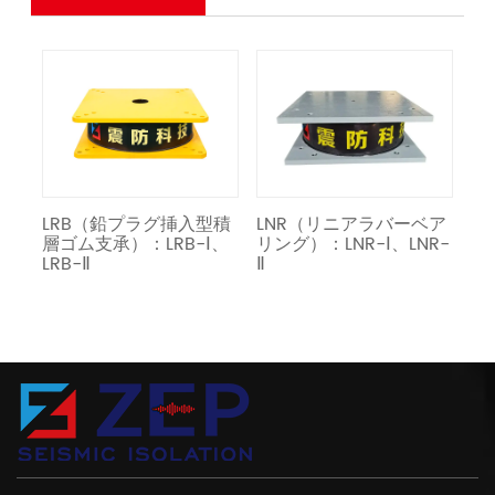
ー
LRB（鉛プラグ挿入型積
LNR（リニアラバーベア
免
層ゴム支承）：LRB-Ⅰ、
リング）：LNR-Ⅰ、LNR-
LRB-Ⅱ
Ⅱ