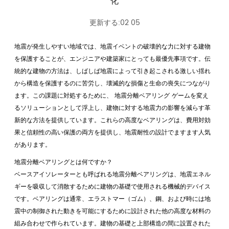
化
更新する:02 05
地震が発生しやすい地域では、地震イベントの破壊的な力に対する建物
を保護することが、エンジニアや建築家にとっても最優先事項です。伝
統的な建物の方法は、しばしば地震によって引き起こされる激しい揺れ
から構造を保護するのに苦労し、壊滅的な損傷と生命の喪失につながり
ます。この課題に対処するために、
地震分離ベアリング
ゲームを変え
るソリューションとして浮上し、建物に対する地震力の影響を減らす革
新的な方法を提供しています。これらの高度なベアリングは、費用対効
果と信頼性の高い保護の両方を提供し、地震耐性の設計でますます人気
があります。
地震分離ベアリングとは何ですか？
ベースアイソレーターとも呼ばれる地震分離ベアリングは、地震エネル
ギーを吸収して消散するために建物の基礎で使用される機械的デバイス
です。ベアリングは通常、エラストマー（ゴム）、鋼、および時には地
震中の制御された動きを可能にするために設計された他の高度な材料の
組み合わせで作られています。建物の基礎と上部構造の間に設置された