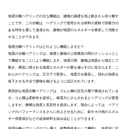
地震分離ベアリングの主な機能は、建物の基礎を地上動きから切り離す
ことです。この分離は、ベアリングで使用される材料の柔軟で回復力の
ある特性を通じて達成され、建物が地震のエネルギーを吸収して消散さ
せることができます。
地震分離ベアリングはどのように機能しますか？
地震の分離ベアリングは、基礎と建物の上部構造の間のクッションとし
て機能することにより機能します。地震の間、建物は地面から独立して
動き、構造に移される地震エネルギーの量を減らすのに役立ちます。こ
れらのベアリングは、圧力下で変形し、地震力を吸収し、揺れの強度を
低下させる方法で建物を曲げるように設計されています。
典型的な地震分離ベアリングは、ゴムと鋼の交互の層で構成されていま
す。ゴム層は柔軟性を提供し、耐震力にさらされるとベアリングが変形
しますが、鋼層は強度と安定性を提供します。場合によっては、ベアリ
ングのパフォーマンスをさらに向上させるために、鉛やその他のエネル
ギー浸透成分などの追加材料を組み込むことができます。
地震分離ベアリングのゴム層は、衝撃吸収体として機能し、地震波に応